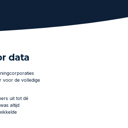
or data
ningcorporaties
 voor de volledige
rs uit tot dé
as altijd
wikkelde