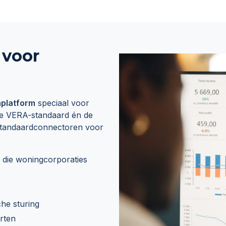
 voor
aplatform
speciaal voor
de VERA-standaard én de
et standaardconnectoren voor
die woningcorporaties
che sturing
rten