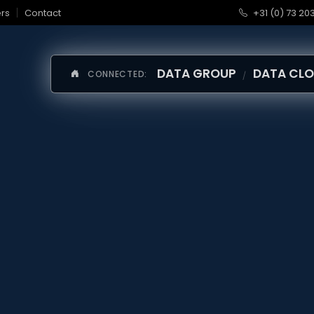
rs
Contact
+31 (0) 73 203
DATA GROUP
DATA CL
CONNECTED: