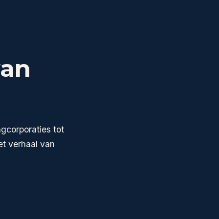
van
ngcorporaties tot
t verhaal van