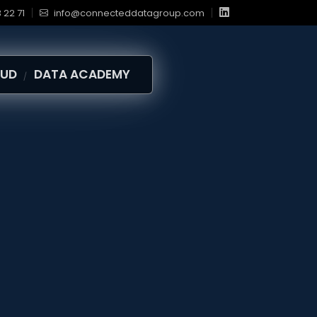
 22 71
info@connecteddatagroup.com
OUD
DATA ACADEMY